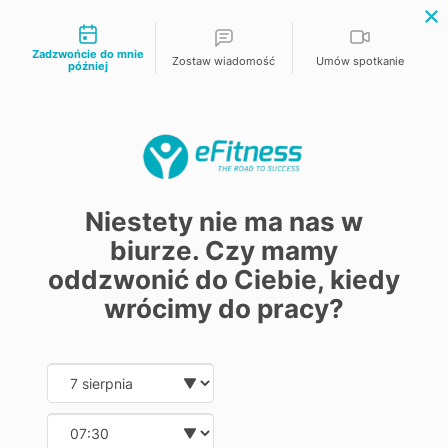
Możliwości kontaktu
eFitness gotowy na
bez dodatkowych
KSEF
opłat
Zadzwońcie do mnie
Zostaw wiadomość
Umów spotkanie
później
Funkcje
Integracje
Strona główna
/
Baza wiedzy
Dla kogo
Pomoc
Niestety nie ma nas w
Zapisz się
Case Study
biurze. Czy mamy
Testuj za
O nas
oddzwonić do Ciebie, kiedy
BAZA WIEDZY
Cennik
wrócimy do pracy?
Jak możemy Ci pomóc?
Date and time slection for sch
Wybierz datę
Wybierz godzinę